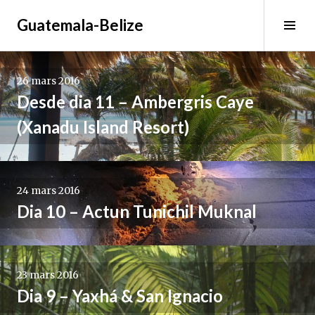
Aller
Guatemala-Belize
au
Tog
contenu
Sid
principal
Navigation
26 mars 2016
des
Desde dia 11 – Ambergris Caye
(Xanadu Island Resort)
articles
24 mars 2016
Dia 10 – Actun Tunichil Muknal
23 mars 2016
Dia 9 – Yaxhá & San Ignacio