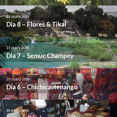
22 mars 2016
Dia 8 – Flores & Tikal
21 mars 2016
Dia 7 – Semuc Champey
20 mars 2016
Dia 6 – Chichicastenango
19 mars 2016