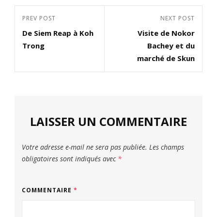
Navigation
Previous
PREV POST
Next
NEXT POST
de
De Siem Reap à Koh
Visite de Nokor
Post
Post
l’article
Trong
Bachey et du
marché de Skun
LAISSER UN COMMENTAIRE
Votre adresse e-mail ne sera pas publiée.
Les champs
obligatoires sont indiqués avec
*
COMMENTAIRE
*