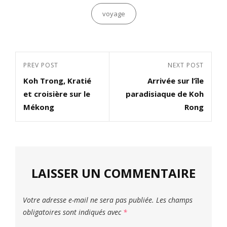
Categories
voyage
Navigation
Previous
PREV POST
Next
NEXT POST
de
Koh Trong, Kratié
Arrivée sur l’île
Post
Post
l’article
et croisière sur le
paradisiaque de Koh
Mékong
Rong
LAISSER UN COMMENTAIRE
Votre adresse e-mail ne sera pas publiée.
Les champs
obligatoires sont indiqués avec
*