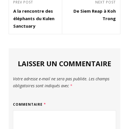
Previous
PREV POST
Next
NEXT POST
de
A la rencontre des
De Siem Reap à Koh
Post
Post
l’article
éléphants du Kulen
Trong
Sanctuary
LAISSER UN COMMENTAIRE
Votre adresse e-mail ne sera pas publiée.
Les champs
obligatoires sont indiqués avec
*
COMMENTAIRE
*