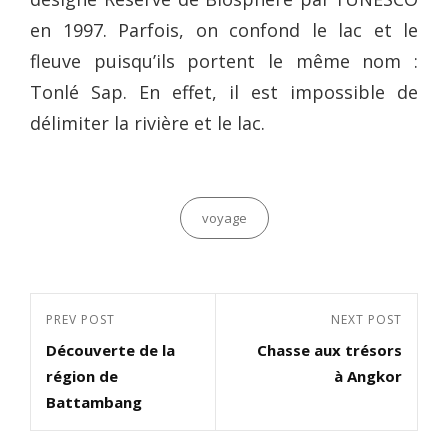
en 1997. Parfois, on confond le lac et le
fleuve puisqu’ils portent le même nom :
Tonlé Sap. En effet, il est impossible de
délimiter la rivière et le lac.
Categories
voyage
Navigation
Previous
PREV POST
Next
NEXT POST
de
Découverte de la
Chasse aux trésors
Post
Post
l’article
région de
à Angkor
Battambang